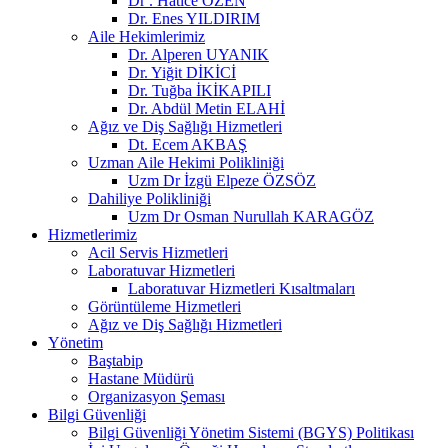
Dr . Hatice ÖZEN
Dr. Enes YILDIRIM
Aile Hekimlerimiz
Dr. Alperen UYANIK
Dr. Yiğit DİKİCİ
Dr. Tuğba İKİKAPILI
Dr. Abdül Metin ELAHİ
Ağız ve Diş Sağlığı Hizmetleri
Dt. Ecem AKBAŞ
Uzman Aile Hekimi Polikliniği
Uzm Dr İzgü Elpeze ÖZSÖZ
Dahiliye Polikliniği
Uzm Dr Osman Nurullah KARAGÖZ
Hizmetlerimiz
Acil Servis Hizmetleri
Laboratuvar Hizmetleri
Laboratuvar Hizmetleri Kısaltmaları
Görüntüleme Hizmetleri
Ağız ve Diş Sağlığı Hizmetleri
Yönetim
Baştabip
Hastane Müdürü
Organizasyon Şeması
Bilgi Güvenliği
Bilgi Güvenliği Yönetim Sistemi (BGYS) Politikası