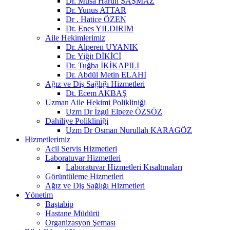
Dr. Musa Harun ŞAŞMAZ
Dr. Yunus ATTAR
Dr . Hatice ÖZEN
Dr. Enes YILDIRIM
Aile Hekimlerimiz
Dr. Alperen UYANIK
Dr. Yiğit DİKİCİ
Dr. Tuğba İKİKAPILI
Dr. Abdül Metin ELAHİ
Ağız ve Diş Sağlığı Hizmetleri
Dt. Ecem AKBAŞ
Uzman Aile Hekimi Polikliniği
Uzm Dr İzgü Elpeze ÖZSÖZ
Dahiliye Polikliniği
Uzm Dr Osman Nurullah KARAGÖZ
Hizmetlerimiz
Acil Servis Hizmetleri
Laboratuvar Hizmetleri
Laboratuvar Hizmetleri Kısaltmaları
Görüntüleme Hizmetleri
Ağız ve Diş Sağlığı Hizmetleri
Yönetim
Baştabip
Hastane Müdürü
Organizasyon Şeması