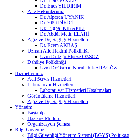
Dr . Hatice ÖZEN
Dr. Enes YILDIRIM
Aile Hekimlerimiz
Dr. Alperen UYANIK
Dr. Yiğit DİKİCİ
Dr. Tuğba İKİKAPILI
Dr. Abdül Metin ELAHİ
Ağız ve Diş Sağlığı Hizmetleri
Dt. Ecem AKBAŞ
Uzman Aile Hekimi Polikliniği
Uzm Dr İzgü Elpeze ÖZSÖZ
Dahiliye Polikliniği
Uzm Dr Osman Nurullah KARAGÖZ
Hizmetlerimiz
Acil Servis Hizmetleri
Laboratuvar Hizmetleri
Laboratuvar Hizmetleri Kısaltmaları
Görüntüleme Hizmetleri
Ağız ve Diş Sağlığı Hizmetleri
Yönetim
Baştabip
Hastane Müdürü
Organizasyon Şeması
Bilgi Güvenliği
Bilgi Güvenliği Yönetim Sistemi (BGYS) Politikası