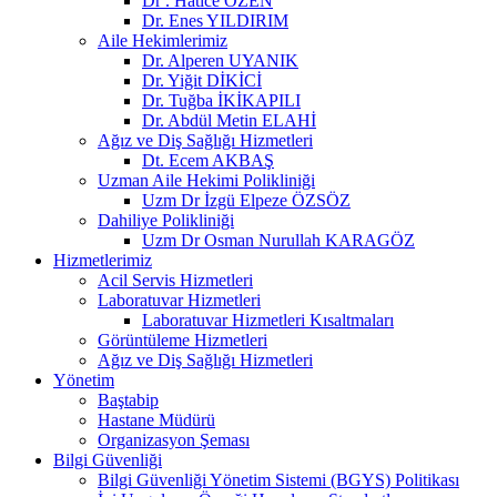
Dr . Hatice ÖZEN
Dr. Enes YILDIRIM
Aile Hekimlerimiz
Dr. Alperen UYANIK
Dr. Yiğit DİKİCİ
Dr. Tuğba İKİKAPILI
Dr. Abdül Metin ELAHİ
Ağız ve Diş Sağlığı Hizmetleri
Dt. Ecem AKBAŞ
Uzman Aile Hekimi Polikliniği
Uzm Dr İzgü Elpeze ÖZSÖZ
Dahiliye Polikliniği
Uzm Dr Osman Nurullah KARAGÖZ
Hizmetlerimiz
Acil Servis Hizmetleri
Laboratuvar Hizmetleri
Laboratuvar Hizmetleri Kısaltmaları
Görüntüleme Hizmetleri
Ağız ve Diş Sağlığı Hizmetleri
Yönetim
Baştabip
Hastane Müdürü
Organizasyon Şeması
Bilgi Güvenliği
Bilgi Güvenliği Yönetim Sistemi (BGYS) Politikası